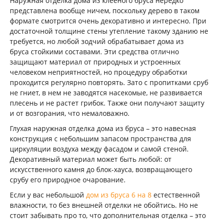
Наружная отделка дома из клееного бруса нередко
представлена вообще ничем, поскольку дерево в таком
формате смотрится очень декоративно и интересно. При
достаточной толщине стены утепление такому зданию не
требуется, но любой зодчий обрабатывает дома из
бруса стойкими составами. Эти средства отлично
защищают материал от природных и устроенных
человеком неприятностей, но процедуру обработки
проходится регулярно повторять. Зато с пропитками сруб
не гниет, в нем не заводятся насекомые, не развивается
плесень и не растет грибок. Также они получают защиту
и от возгорания, что немаловажно.
Глухая наружная отделка дома из бруса – это навесная
конструкция с небольшим запасом пространства для
циркуляции воздуха между фасадом и самой стеной.
Декоративный материал может быть любой: от
искусственного камня до блок-хауса, возвращающего
срубу его природное очарование.
Если у вас небольшой
дом из бруса 6 на 8
естественной
влажности, то без внешней отделки не обойтись. Но не
стоит забывать про то, что дополнительная отделка – это